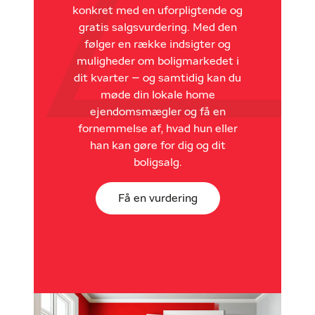
konkret med en uforpligtende og
gratis salgsvurdering. Med den
følger en række indsigter og
muligheder om boligmarkedet i
dit kvarter – og samtidig kan du
møde din lokale home
ejendomsmægler og få en
fornemmelse af, hvad hun eller
han kan gøre for dig og dit
boligsalg.
Få en vurdering