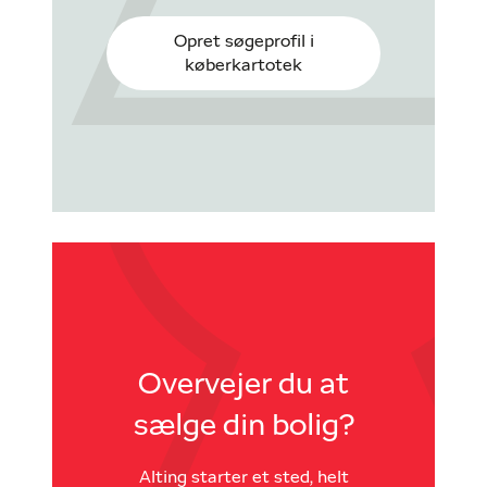
Opret søgeprofil i
køberkartotek
Overvejer du at
sælge din bolig?
Alting starter et sted, helt