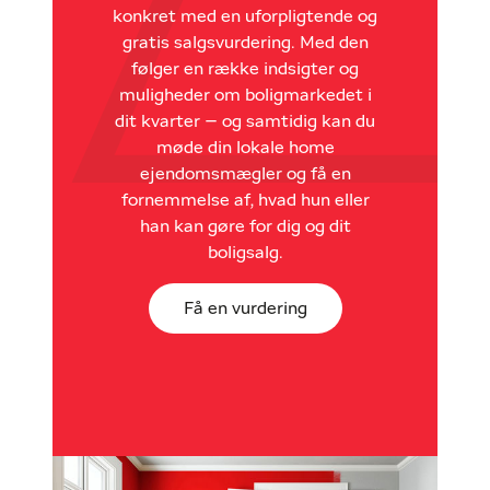
konkret med en uforpligtende og
gratis salgsvurdering. Med den
følger en række indsigter og
muligheder om boligmarkedet i
dit kvarter – og samtidig kan du
møde din lokale home
ejendomsmægler og få en
fornemmelse af, hvad hun eller
han kan gøre for dig og dit
boligsalg.
Få en vurdering