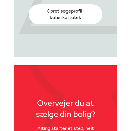
Opret søgeprofil i
køberkartotek
Overvejer du at
sælge din bolig?
Alting starter et sted, helt