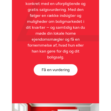
konkret med en uforpligtende og
gratis salgsvurdering. Med den
følger en række indsigter og
muligheder om boligmarkedet i
dit kvarter – og samtidig kan du
møde din lokale home
ejendomsmægler og få en
fornemmelse af, hvad hun eller
han kan gøre for dig og dit
boligsalg.
Få en vurdering