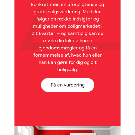
konkret med en uforpligtende og
gratis salgsvurdering. Med den
følger en række indsigter og
muligheder om boligmarkedet i
dit kvarter – og samtidig kan du
møde din lokale home
ejendomsmægler og få en
fornemmelse af, hvad hun eller
han kan gøre for dig og dit
boligsalg.
Få en vurdering