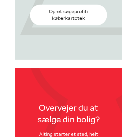
Opret søgeprofil i
køberkartotek
Overvejer du at
sælge din bolig?
Alting starter et sted, helt