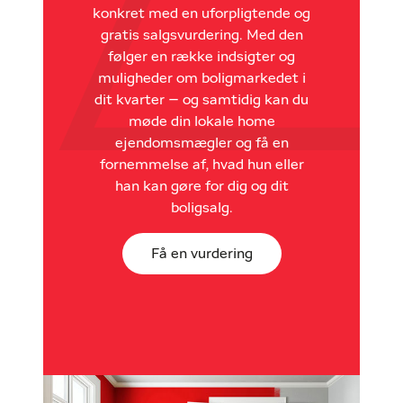
konkret med en uforpligtende og
gratis salgsvurdering. Med den
følger en række indsigter og
muligheder om boligmarkedet i
dit kvarter – og samtidig kan du
møde din lokale home
ejendomsmægler og få en
fornemmelse af, hvad hun eller
han kan gøre for dig og dit
boligsalg.
Få en vurdering