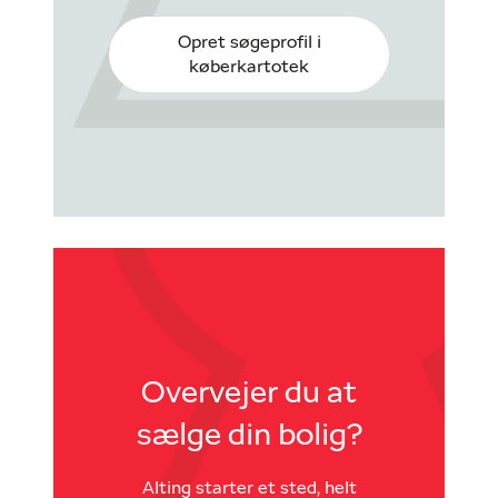
Opret søgeprofil i
køberkartotek
Overvejer du at
sælge din bolig?
Alting starter et sted, helt