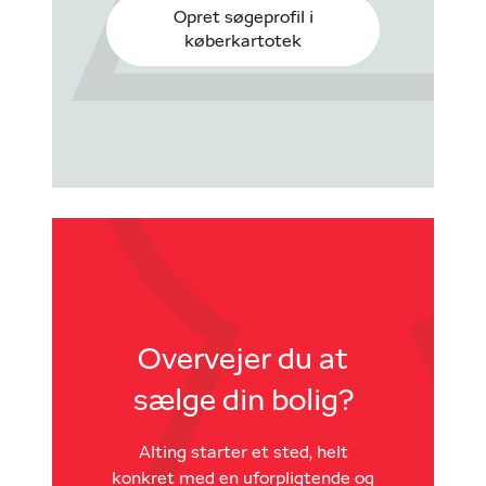
Opret søgeprofil i
køberkartotek
Overvejer du at
sælge din bolig?
Alting starter et sted, helt
konkret med en uforpligtende og