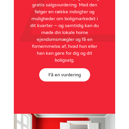
gratis salgsvurdering. Med den
følger en række indsigter og
muligheder om boligmarkedet i
dit kvarter – og samtidig kan du
møde din lokale home
ejendomsmægler og få en
fornemmelse af, hvad hun eller
han kan gøre for dig og dit
boligsalg.
Få en vurdering