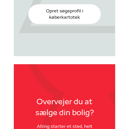
Opret søgeprofil i
køberkartotek
Overvejer du at
sælge din bolig?
Alting starter et sted, helt