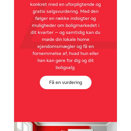
konkret med en uforpligtende og
gratis salgsvurdering. Med den
følger en række indsigter og
muligheder om boligmarkedet i
dit kvarter – og samtidig kan du
møde din lokale home
ejendomsmægler og få en
fornemmelse af, hvad hun eller
han kan gøre for dig og dit
boligsalg.
Få en vurdering