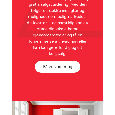
gratis salgsvurdering. Med den
følger en række indsigter og
muligheder om boligmarkedet i
dit kvarter – og samtidig kan du
møde din lokale home
ejendomsmægler og få en
fornemmelse af, hvad hun eller
han kan gøre for dig og dit
boligsalg.
Få en vurdering