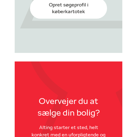
Opret søgeprofil i
køberkartotek
Overvejer du at
sælge din bolig?
Alting starter et sted, helt
konkret med en uforpligtende og