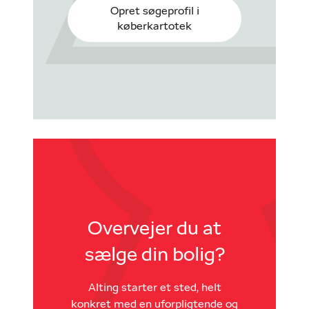
Opret søgeprofil i
køberkartotek
Overvejer du at
sælge din bolig?
Alting starter et sted, helt
konkret med en uforpligtende og