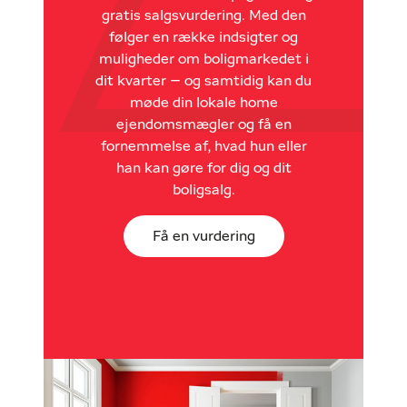
gratis salgsvurdering. Med den
følger en række indsigter og
muligheder om boligmarkedet i
dit kvarter – og samtidig kan du
møde din lokale home
ejendomsmægler og få en
fornemmelse af, hvad hun eller
han kan gøre for dig og dit
boligsalg.
Få en vurdering