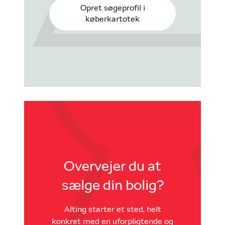
Opret søgeprofil i
køberkartotek
Overvejer du at
sælge din bolig?
Alting starter et sted, helt
konkret med en uforpligtende og