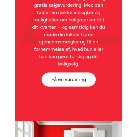
gratis salgsvurdering. Med den
følger en række indsigter og
muligheder om boligmarkedet i
dit kvarter – og samtidig kan du
møde din lokale home
ejendomsmægler og få en
fornemmelse af, hvad hun eller
han kan gøre for dig og dit
boligsalg.
Få en vurdering