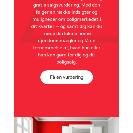
gratis salgsvurdering. Med den
følger en række indsigter og
muligheder om boligmarkedet i
dit kvarter – og samtidig kan du
møde din lokale home
ejendomsmægler og få en
fornemmelse af, hvad hun eller
han kan gøre for dig og dit
boligsalg.
Få en vurdering