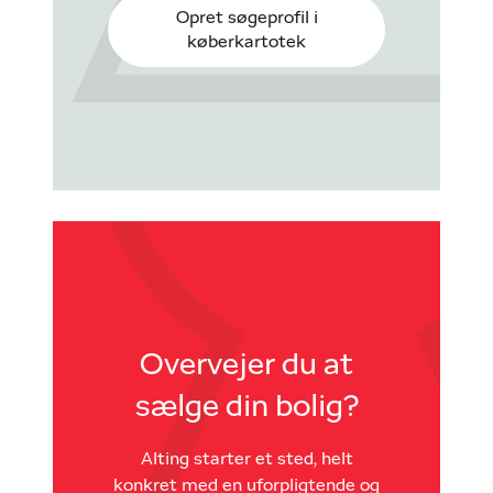
Opret søgeprofil i
køberkartotek
Overvejer du at
sælge din bolig?
Alting starter et sted, helt
konkret med en uforpligtende og