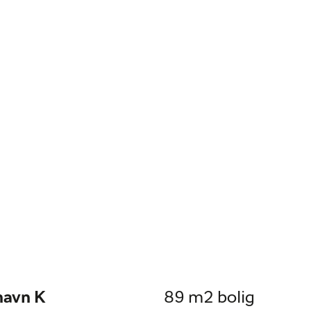
havn K
89 m2 bolig