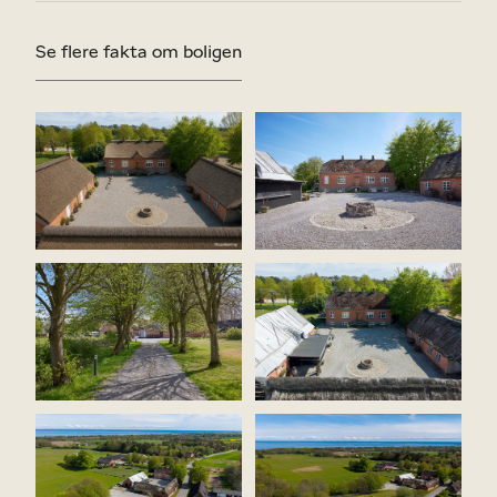
med hyggekroge og betagende udsigt over
landskabet.
Se flere fakta om boligen
På første sal findes et stilfuldt soveværelse med
moderne, grebsfri skabsvæg, to store værelser i
hver sin gavl – det østvendte med storslået udsigt
over bugten – samt nyt rummeligt badeværelse fra
2022 og et ekstra gæsteværelse.
Kælderen er indrettet med industrikøkken til
gårdbutik, vaskerum, fyrrum og flere disponible rum
– alle med fuld lofthøjde og mange
anvendelsesmuligheder.
Ejendommen omfatter desuden tre længer med
betydeligt potentiale. Oprindeligt var ejendommen
prissat til kr. 12.000.000,-, hvor sælger skulle
etablere nyt tag på længerne. Da ønsker og
anvendelse varierer fra køber til køber, er prisen