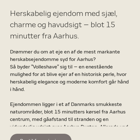
Herskabelig ejendom med sjæl,
charme og havudsigt – blot 15
minutter fra Aarhus.
Drømmer du om at eje en af de mest markante
herskabsejendomme syd for Aarhus?
Så byder ”Volleshave” sig til – en enestående
mulighed for at blive ejer af en historisk perle, hvor
herskabelig elegance og moderne komfort går hånd
i hånd.
Ejendommen ligger i et af Danmarks smukkeste
naturområder, blot 15 minutters kørsel fra Aarhus
centrum, med gåafstand til stranden og en
vidunderlig udsigt over Aarhus Bugten. Allerede ved
ankomsten, hvor den gamle allé leder dig ind