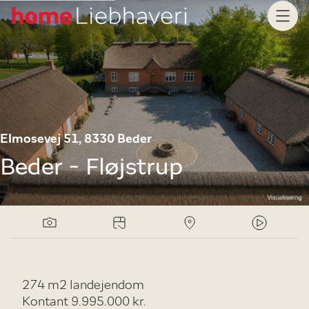
Elmosevej 51, 8330 Beder
Beder - Fløjstrup
274 m2 landejendom
Kontant 9.995.000 kr.