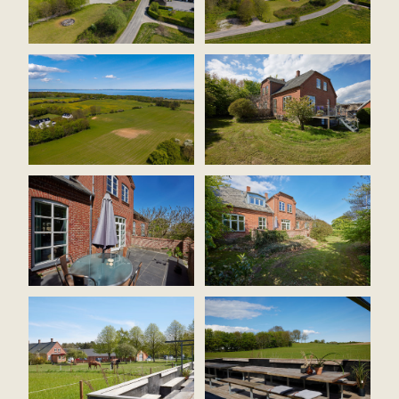
reduceret med kr. 2.000.000,-, således at køber
selv kan disponere og bekoste renovering herunder
nyt tag. Den ene længe fungerer i dag som moderne
vinbar/selskabslokale/gårdbutik, og der foreligger
tegningsforslag til ombygning til ferielejligheder
eller anden udlejning.
”Volleshave” er ganske enkelt noget særligt – en
bolig med sjæl, karakter og historie i naturskønne
omgivelser tæt på by, strand og skov. Her får du det,
mange drømmer om – og som kun få får lov at eje.