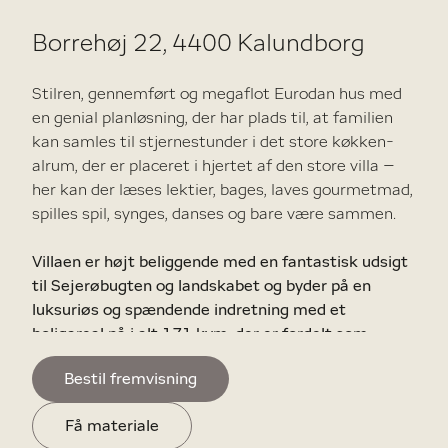
Borrehøj 22, 4400 Kalundborg
Stilren, gennemført og megaflot Eurodan hus med
en genial planløsning, der har plads til, at familien
kan samles til stjernestunder i det store køkken-
alrum, der er placeret i hjertet af den store villa –
her kan der læses lektier, bages, laves gourmetmad,
spilles spil, synges, danses og bare være sammen.
Villaen er højt beliggende med en fantastisk udsigt
til Sejerøbugten og landskabet og byder på en
luksuriøs og spændende indretning med et
boligareal på i alt 171 kvm, der er fordelt som
følger: entre – bryggers – gæstebadeværelse med
Bestil fremvisning
brus – viktualierum – 2 værelser – tv-stue –
meget flot Svanekøkken med udgang til den store
Få materiale
terrasselounge og i åben forbindelse til stuen med