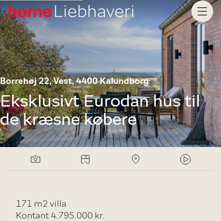
Borrehøj 22, Vest, 4400 Kalundborg
Eksklusivt Eurodan hus til
de kræsne købere
171 m2 villa
Kontant 4.795.000 kr.